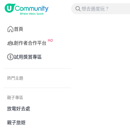
首頁
創作者合作平台
試用獎賞專區
熱門主題
親子專區
放電好去處
親子旅遊