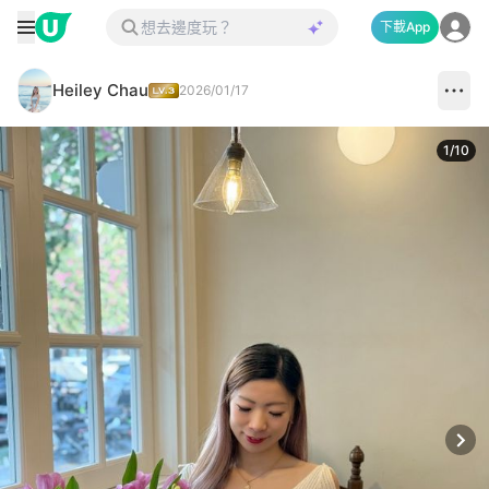
下載App
Heiley Chau
2026/01/17
1
/
10
Next