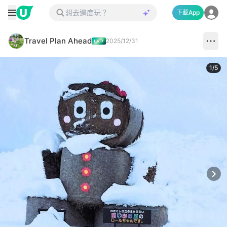
下載App
Travel Plan Ahead
2025/12/31
1
/
5
Next