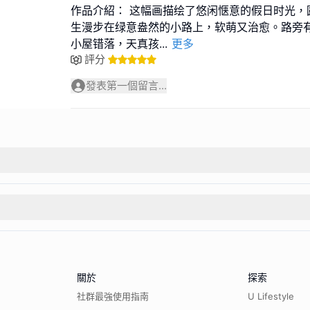
作品介紹： 这幅画描绘了悠闲惬意的假日时光，
生漫步在绿意盎然的小路上，软萌又治愈。路旁
小屋错落，天真孩
...
更多
評分
發表第一個留言...
關於
探索
社群最強使用指南
U Lifestyle