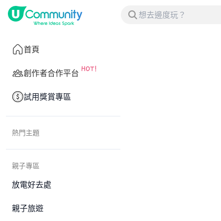
首頁
創作者合作平台
試用獎賞專區
熱門主題
親子專區
放電好去處
親子旅遊