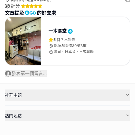
評分
文章提及
的好去處
一本食堂
5
7
人想去
觀塘鴻圖道30號3樓
壽司、日本菜、日式餐廳
發表第一個留言...
社群主題
熱門地點