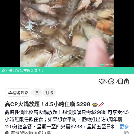
Loaded
:
Unmute
100.00%
打卡即賞超市現金券！
6
0
香港攻略
食
打卡
高CP火鍋放題！4.5小時任嘆 $298 🍲🥢
觀塘性價比極高火鍋放題！想慢慢嘆只需$298即可享受4.5
小時無限任飲任食；如果想食平啲，佢哋推出咗6周年慶
120分鐘套餐，星期一至四只需$238，星期五至日$
...
更多
觀塘鴻圖道30號3樓