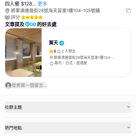
四人餐 $128
...
更多
將軍澳唐俊街28號海天晉滙1樓104-105號舖
評分
文章提及
的好去處
賀天
5
2
人想去
將軍澳唐俊街28號海天晉滙1樓104-
105號舖
壽司、日式、居酒屋
發表第一個留言...
社群主題
熱門地點