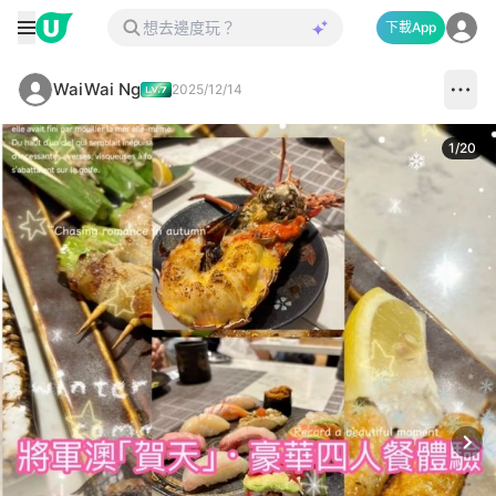
下載App
WaiWai Ng
2025/12/14
1
/
20
Next