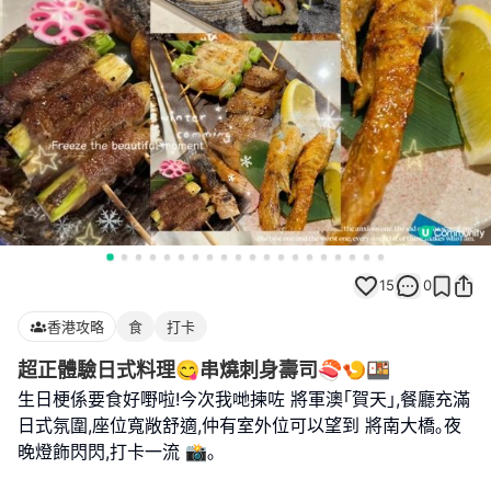
15
0
香港攻略
食
打卡
超正體驗日式料理😋串燒刺身壽司🍣🍤🍱
生日梗係要食好嘢啦!今次我哋揀咗 將軍澳｢賀天｣,餐廳充滿
日式氛圍,座位寬敞舒適,仲有室外位可以望到 將南大橋｡夜
晚燈飾閃閃,打卡一流 📸｡