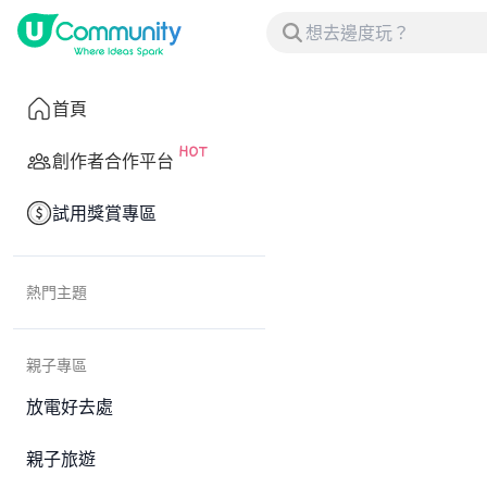
首頁
創作者合作平台
試用獎賞專區
熱門主題
親子專區
放電好去處
親子旅遊