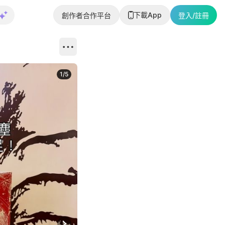
下載App
創作者合作平台
登入/註冊
1
/
5