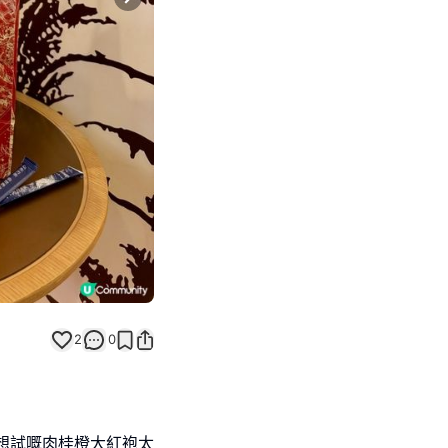
Next slide
2
0
想試嘅肉桂橙大紅袍太