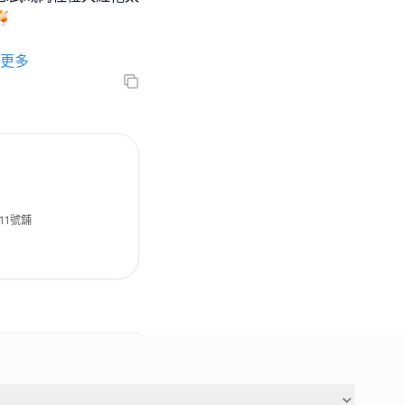

更多
11號舖