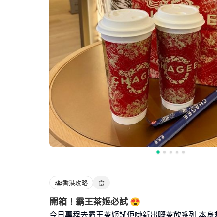
香港攻略
食
開箱！霸王茶姬必試 😍
今日專程去霸王茶姬試佢哋新出嘅茶飲系列,本身