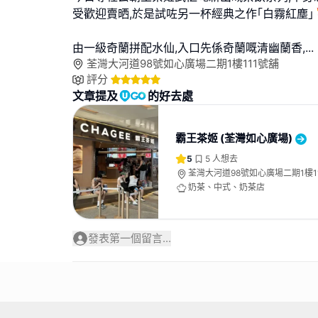
受歡迎賣晒,於是試咗另一杯經典之作｢白霧紅塵｣
由一級奇蘭拼配水仙,入口先係奇蘭嘅清幽蘭香,
...
荃灣大河道98號如心廣場二期1樓111號舖
評分
文章提及
的好去處
霸王茶姬 (荃灣如心廣場)
5
5
人想去
荃灣大河道98號如心廣場二期1樓1
奶茶、中式、奶茶店
發表第一個留言...