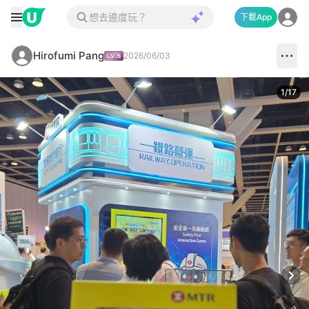
下載App
Hirofumi Pang
2026/06/03
1
/
17
Next