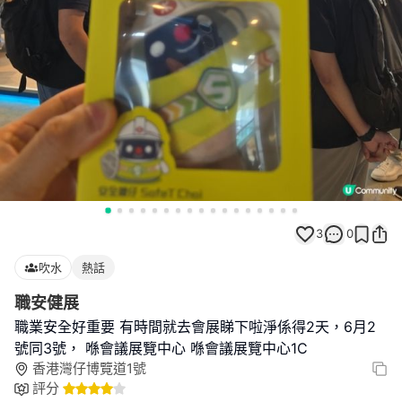
3
0
吹水
熱話
職安健展
職業安全好重要 有時間就去會展睇下啦淨係得2天，6月2
號同3號， 喺會議展覽中心 喺會議展覽中心1C
香港灣仔博覽道1號
評分