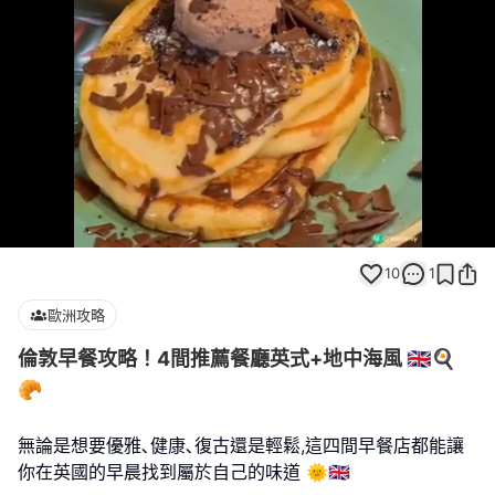
Loaded
:
Unmute
100.00%
10
1
歐洲攻略
倫敦早餐攻略！4間推薦餐廳英式+地中海風 🇬🇧🍳
🥐
無論是想要優雅､健康､復古還是輕鬆,這四間早餐店都能讓
你在英國的早晨找到屬於自己的味道 🌞🇬🇧