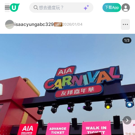
下載App
isaacyungabc329
2026/01/04
1
/
3
Next