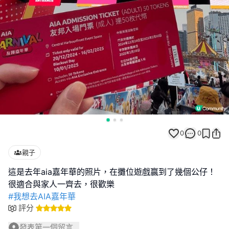
0
0
親子
這是去年aia嘉年華的照片，在攤位遊戲贏到了幾個公仔！
#我想去AIA嘉年華
評分
發表第一個留言...