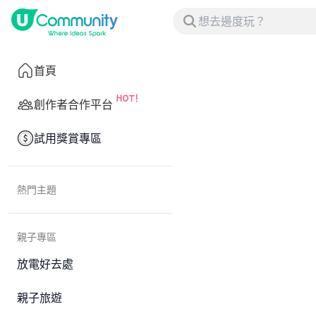
首頁
創作者合作平台
試用獎賞專區
熱門主題
親子專區
放電好去處
親子旅遊