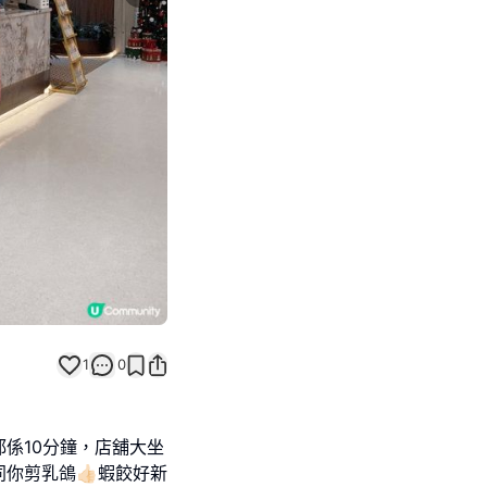
Next slide
1
0
係10分鐘，店舖大坐
剪乳鴿👍🏻蝦餃好新