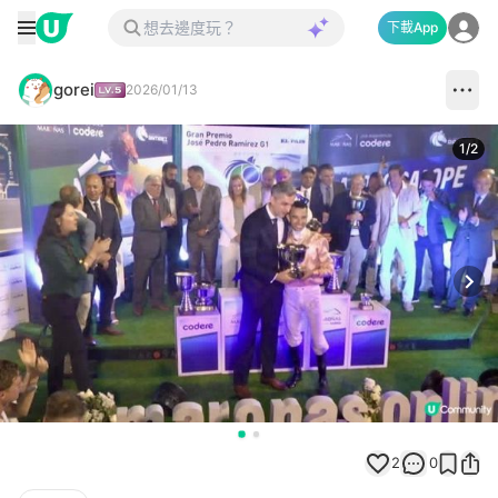
下載App
gorei
2026/01/13
1
/
2
Next
2
0