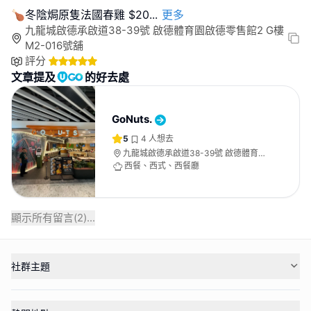
🍗冬陰焗原隻法國春雞 $20
...
更多
九龍城啟德承啟道38-39號 啟德體育園啟德零售館2 G樓
M2-016號舖
評分
文章提及
的好去處
GoNuts.
5
4
人想去
九龍城啟德承啟道38-39號 啟德體育園
啟德零售館2 G樓M2-016號舖
西餐、西式、西餐廳
顯示所有留言(
2
)...
社群主題