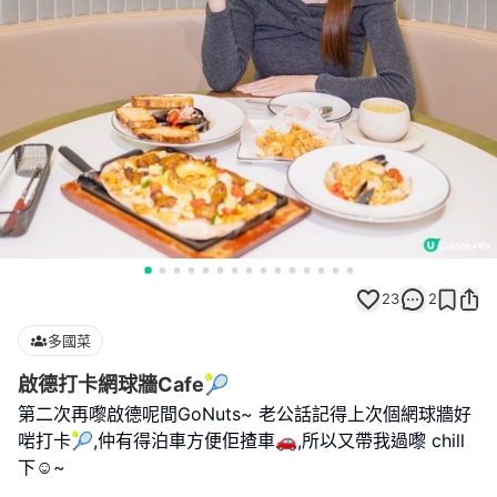
23
2
多國菜
啟德打卡網球牆Cafe🎾
第二次再嚟啟德呢間GoNuts~ 老公話記得上次個網球牆好
啱打卡🎾,仲有得泊車方便佢揸車🚗,所以又帶我過嚟 chill
下☺️~