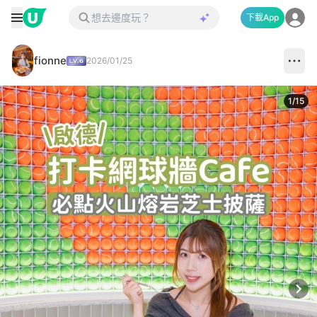
下載App
fionne
2026/01/25
1
/
15
Next