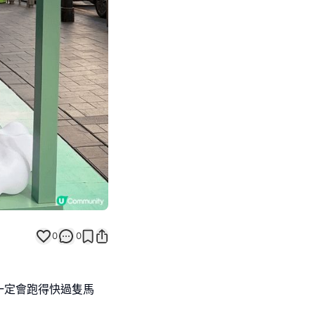
Next slide
0
0