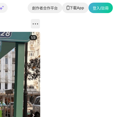
下載App
創作者合作平台
登入/註冊
1
/
3