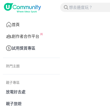
首頁
創作者合作平台
試用獎賞專區
熱門主題
親子專區
放電好去處
親子旅遊