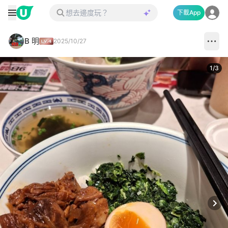
下載App
B 明
2025/10/27
1
/
3
Next