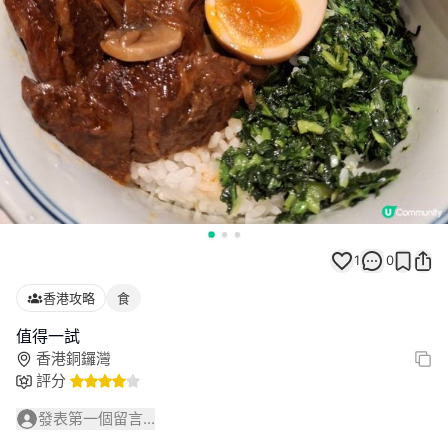
1
0
香港攻略
食
值得一試
香港銅鑼灣
評分
發表第一個留言...