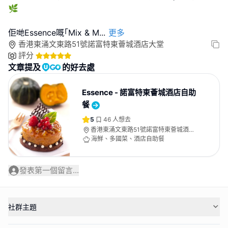
🌿
佢哋Essence嘅｢Mix & M
...
更多
香港東涌文東路51號諾富特東薈城酒店大堂
評分
文章提及
的好去處
Essence - 諾富特東薈城酒店自助
餐
5
46
人想去
香港東涌文東路51號諾富特東薈城酒店
大堂
海鮮、多國菜、酒店自助餐
發表第一個留言...
社群主題