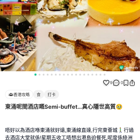
9
0
香港攻略
食
打卡
東涌呢間酒店嘅Semi-buffet…真心隱世高質🥹
唔好以為酒店喺東涌就好遠,東涌線直達,行完東薈城🚶‍♂️行過
去酒店大堂就係!星期五收工唔想出港島迫餐死,呢度係綠洲