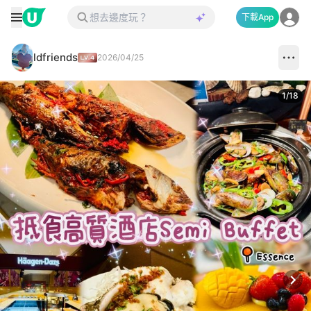
下載App
ldfriends
2026/04/25
1
/
18
Next