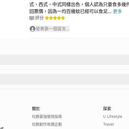
式、西式、中式同樣出色，個人認為只要食多幾
回票價，因為一均百幾蚊已經可以食足
...
更多
評分
發表第一個留言...
關於
探索
社群最強使用指南
U Lifestyle
社群創作有價企劃
Travel
程式