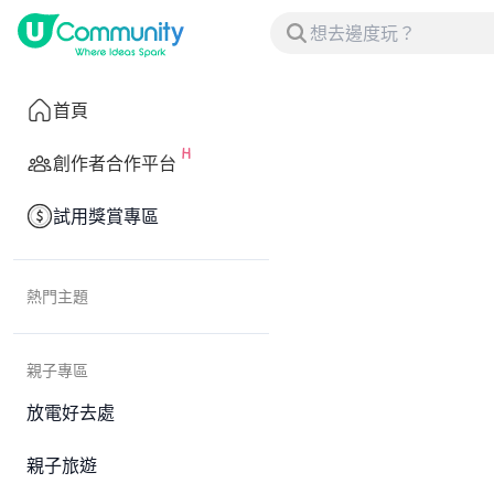
首頁
創作者合作平台
試用獎賞專區
熱門主題
親子專區
放電好去處
親子旅遊