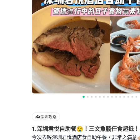
深圳攻略
1. 深圳君悅自助餐🤤！三文魚腩任食超抵！
今次去咗深圳君悅酒店食自助午餐，非常之滿意👍