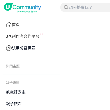
首頁
創作者合作平台
試用獎賞專區
熱門主題
親子專區
放電好去處
親子旅遊