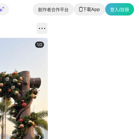
下載App
創作者合作平台
登入/註冊
1
/
2
即睇更多社