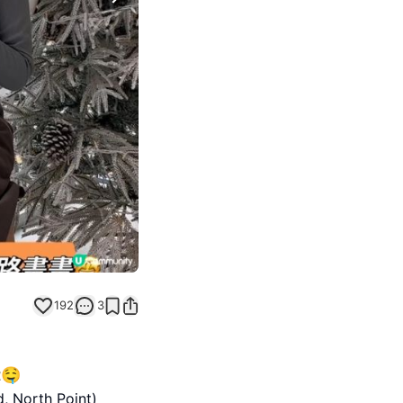
Next slide
192
3
🤤
d, North Point)