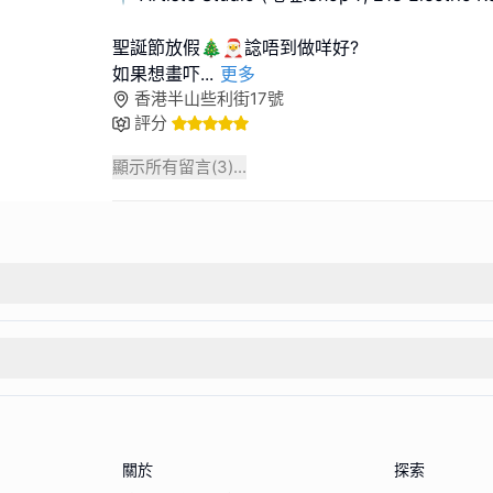
聖誕節放假🎄🎅諗唔到做咩好?
如果想畫吓
...
更多
香港半山些利街17號
評分
顯示所有留言(
3
)...
關於
探索