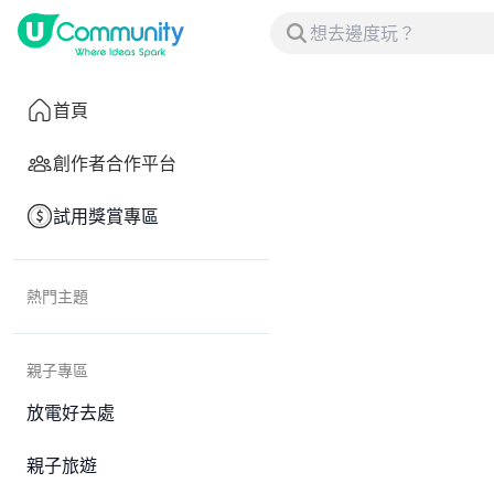
首頁
創作者合作平台
試用獎賞專區
熱門主題
親子專區
放電好去處
親子旅遊