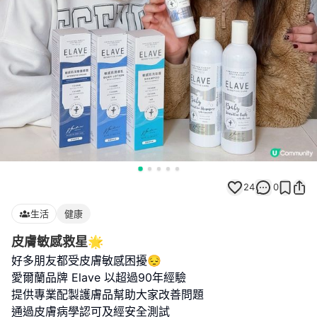
24
0
生活
健康
皮膚敏感救星🌟
好多朋友都受皮膚敏感困擾😔
愛爾蘭品牌 Elave 以超過90年經驗
提供專業配製護膚品幫助大家改善問題
通過皮膚病學認可及經安全測試