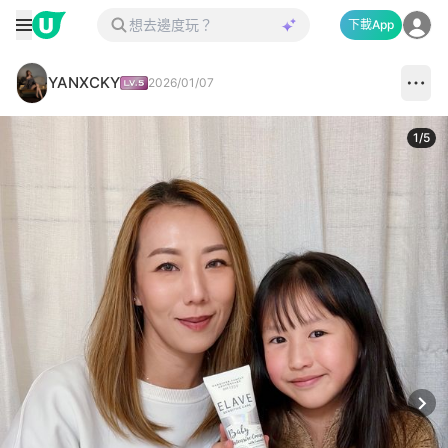
下載App
YANXCKY
2026/01/07
1
/
5
Next