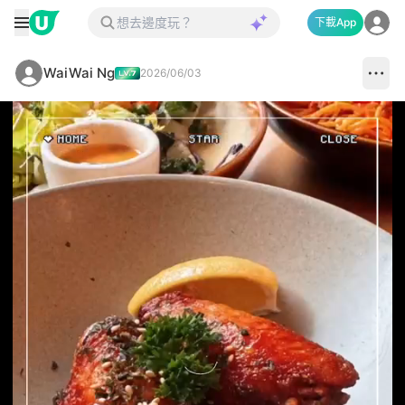
下載App
WaiWai Ng
2026/06/03