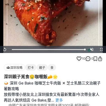
Loaded
:
Replay
Unmute
Full
100.00%
10
0
深圳攻略
打卡
親子
食
深圳親子覓食🤤咖喱飯🧀🌟
🍛 深圳 Ge Bake 咖喱芝士牛肉飯 ✕ 芝士乳酪三文治親子
著數攻略
放假帶埋小朋友北上深圳搵食又有最新驚喜!今次帶全家人
再訪人氣烘焙店 Ge Bake,發
...
更多
中國广东省深圳市龙岗区龙翔大道3001号 邮政编码: