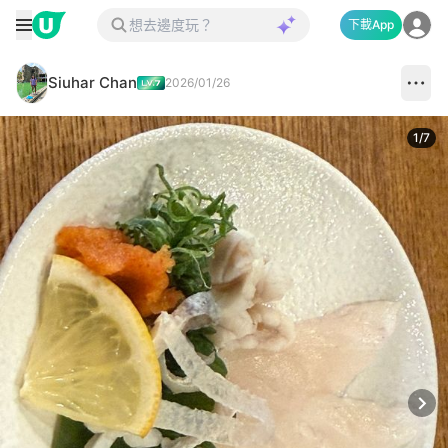
下載App
Siuhar Chan
2026/01/26
1
/
7
Next