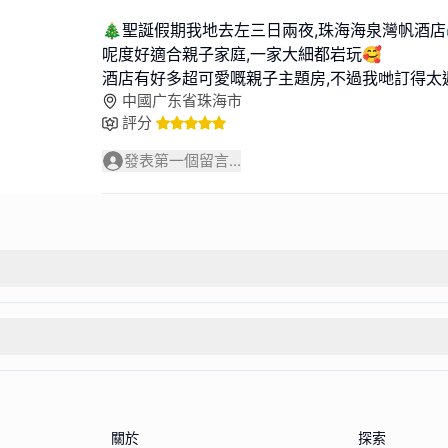
🎄聖誕假期我地去左三日兩夜,珠海海泉灣帆酒店
呢度好適合親子家庭,一家大細都岩玩🥰
酒店有好多超可愛嘅親子主題房,不過我哋訂得太
中國广东省珠海市
評分
發表第一個留言...
關於
探索