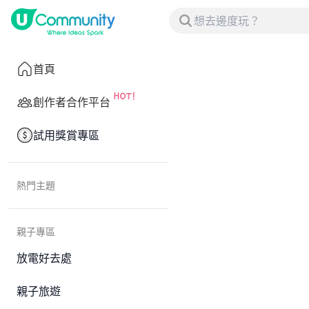
首頁
創作者合作平台
試用獎賞專區
熱門主題
親子專區
放電好去處
親子旅遊