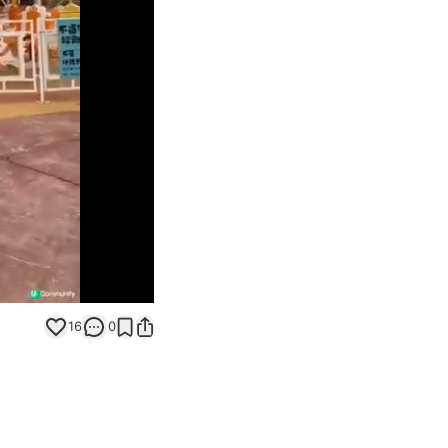
Unmute
16
0