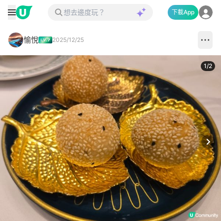
下載App
愉悅
2025/12/25
1
/
2
Next