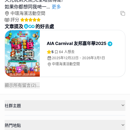
如果你都想同我哋一
...
更多
中環海濱活動空間
評分
文章提及
的好去處
AIA Carnival 友邦嘉年華2025
5
64
人想去
2025年12月22日 - 2026年3月1日
中環海濱活動空間
顯示所有留言(
2
)...
社群主題
熱門地點