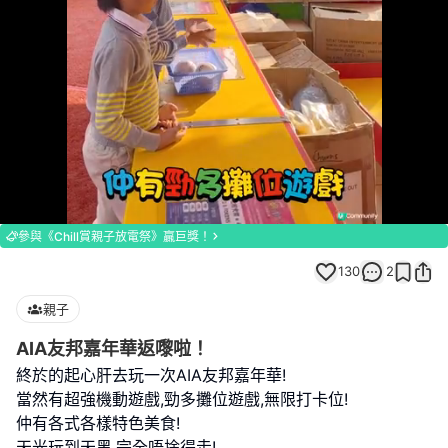
Loaded
:
Unmute
100.00%
參與《Chill賞親子放電祭》贏巨獎！
130
2
親子
AIA友邦嘉年華返嚟啦！
終於的起心肝去玩一次AIA友邦嘉年華!
當然有超強機動遊戲,勁多攤位遊戲,無限打卡位!
仲有各式各樣特色美食!
天光玩到天黑,完全唔捨得走!