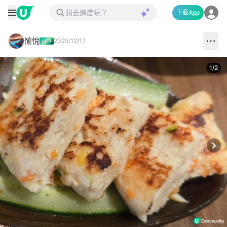
下載App
愉悅
2025/12/17
1
/
2
Next