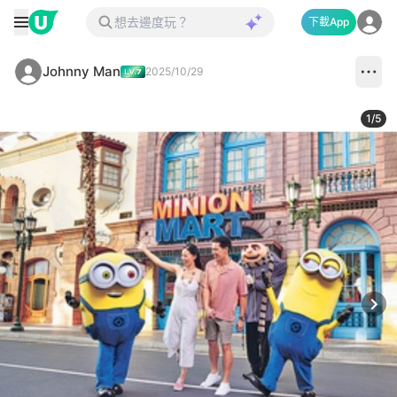
下載App
Johnny Man
2025/10/29
1
/
5
Next