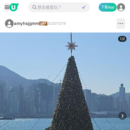
下載App
amyhsjgmm
2025/12/19
1
/
2
Next