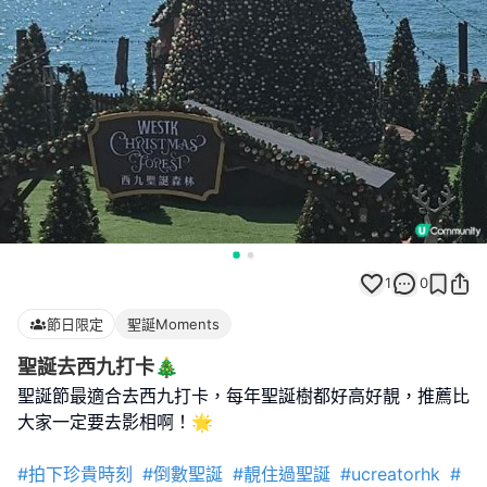
1
0
節日限定
聖誕Moments
聖誕去西九打卡🎄
聖誕節最適合去西九打卡，每年聖誕樹都好高好靚，推薦比
大家一定要去影相啊！🌟
#拍下珍貴時刻
#倒數聖誕
#靚住過聖誕
#ucreatorhk
#