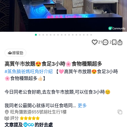
21
2
擦餐勁
高質午市放題😍食足3小時🌸食物種類超多
#蒸魚腩爸媽旺角好介紹
【🩷高質午市放題😍食足3小時
🌸食物種類超多👍🏻】
今日同老公食好啲,去左食午市放題,可以任食3小時😊
我同老公最開心就係可以任食唔同
...
更多
旺角彌敦道655號胡社生行1樓
評分
文章提及
的好去處