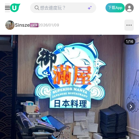
下載App
Sinsze
2026/01/09
1
/
16
Next