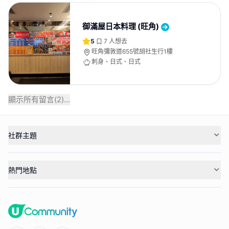
御滿屋日本料理 (旺角)
5
7
人想去
旺角彌敦道655號胡社生行1樓
刺身、日式、日式
顯示所有留言(
2
)...
社群主題
熱門地點