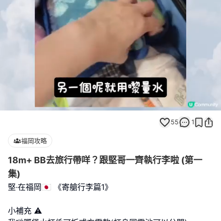
Loaded
:
Unmute
100.00%
55
1
福岡攻略
18m+ BB去旅行帶咩？跟堅哥一齊執行李啦 (第一
集)
堅·在福岡🇯🇵 《寄艙行李篇1》
小補充 ⚠️