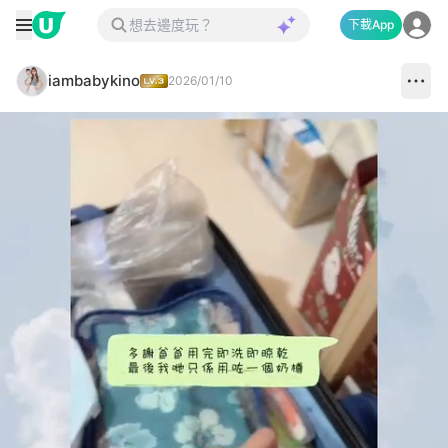
下載App
iambabykino
2026/01/10