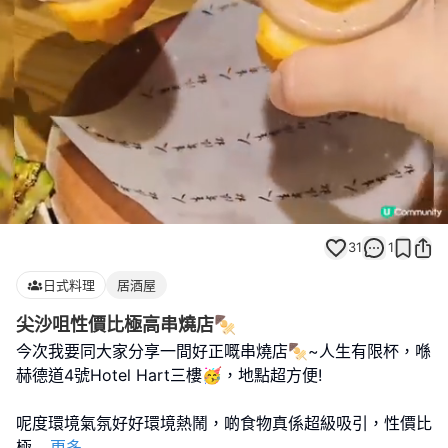
Loaded
:
Unmute
100.00%
31
1
日式料理
居酒屋
尖沙咀性價比極高串燒店🍢
今次我要同大家分享一間好正嘅串燒店🍢~人生有限杯，喺
赫德道4號Hotel Hart三樓🥳，地點超方便!
呢度環境氣氛好好環境熱鬧，啲食物真係超級吸引，性價比
極
...
更多