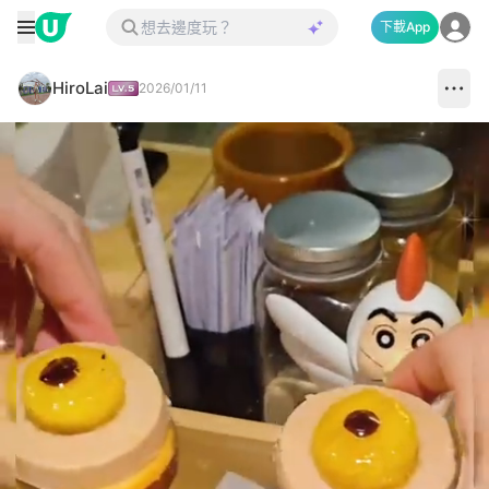
下載App
HiroLai
2026/01/11