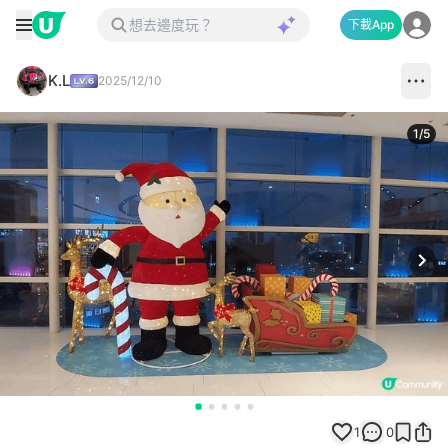
下載App
K.L
2025/12/10
1
/
5
Next
1
0