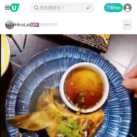
下載App
HiroLai
2025/12/11