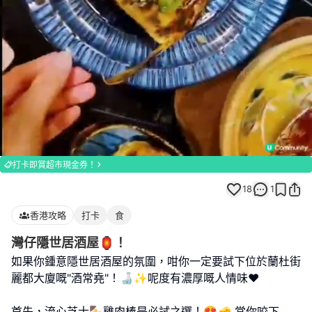
Loaded
:
Unmute
100.00%
打卡即賞超市現金券！
18
1
香港攻略
打卡
食
灣仔隱世居酒屋🏮！
如果你鍾意隱世居酒屋的氛圍，咁你一定要試下位於蘭杜街
麗都大廈嘅"酒常堯"！🍶✨呢度有濃厚嘅人情味❤️
首先，流心芝士🍢雞肉棒是必試之選！😍🧀 當你咬下