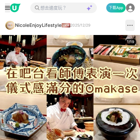
下載App
NicoleEnjoyLifestyle
2025/12/29
1
/
19
Next