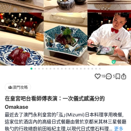
19
5
澳門攻略
在皇宮吧台看師傅表演：一次儀式感滿分的
Omakase
最近去了澳門永利皇宮的｢泓｣(Mizumi)日本料理享用晚餐,
這家位於酒店內的高級日式餐廳由曾於京都米其林三星餐廳
執勺的行政總廚前田裕紀主理,以現代日式懷石料理
...
更多