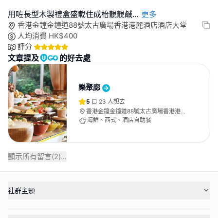
用咗長型木製禮盒盛載住成枱靚靚鹹
...
更多
香港金鐘金鐘道88號太古廣場香港港麗酒店酒店大堂
人均消費
HK$
400
評分
文章提及
的好去處
樂聚廊
5
23
人想去
香港金鐘金鐘道88號太古廣場香港港麗
酒店酒店大堂
海鮮、西式、酒店自助餐
顯示所有留言(
2
)...
社群主題