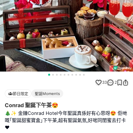
33
2
節日限定
聖誕Moments
Conrad 聖誕下午茶😍
🎄✨ 金鐘Conrad Hotel今年聖誕真係好有心思呀😍 佢哋
嘅｢聖誕甜蜜寶盒｣下午茶,超有聖誕氣氛,好啱同閨蜜去打卡
❤️