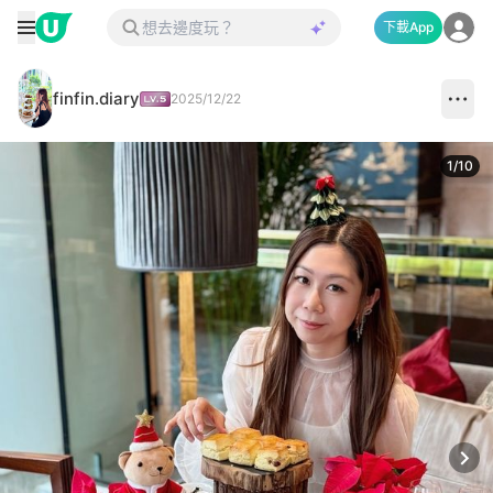
下載App
finfin.diary
2025/12/22
1
/
10
Next