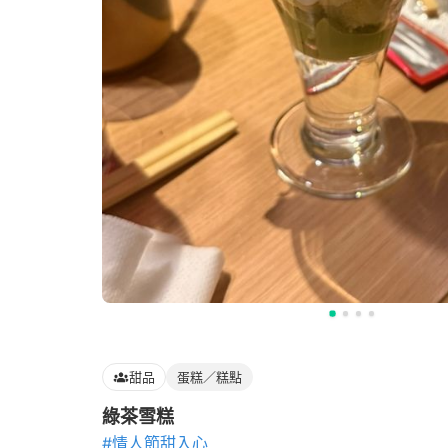
甜品
蛋糕／糕點
綠茶雪糕
#情人節甜入心