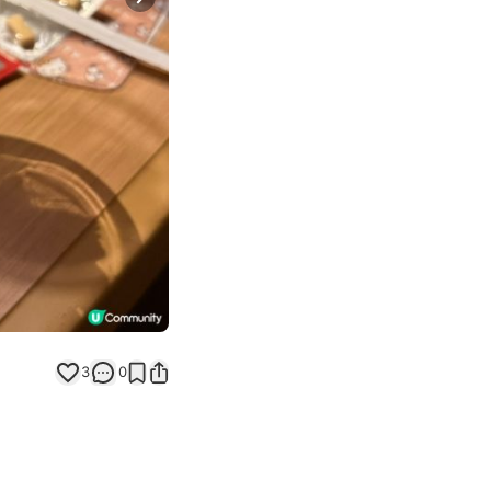
Next slide
3
0