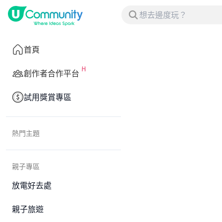
首頁
創作者合作平台
試用獎賞專區
熱門主題
親子專區
放電好去處
親子旅遊