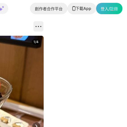
下載App
創作者合作平台
登入/註冊
1
/
4