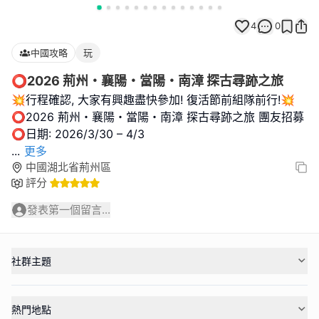
4
0
中國攻略
玩
⭕2026 荊州・襄陽・當陽・南漳 探古尋跡之旅
💥行程確認, 大家有興趣盡快參加! 復活節前組隊前行!💥
⭕2026 荊州・襄陽・當陽・南漳 探古尋跡之旅 團友招募
...
更多
中國湖北省荊州區
評分
發表第一個留言...
社群主題
熱門地點