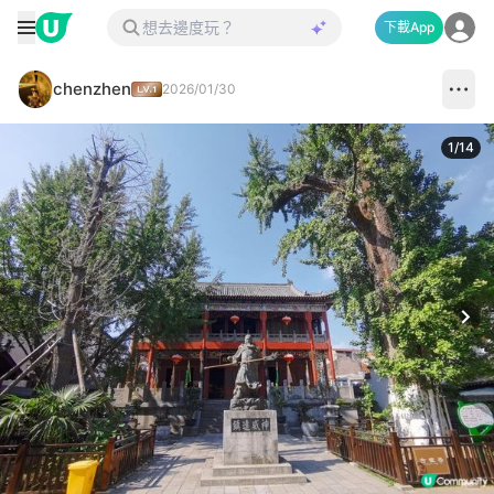
下載App
chenzhen
2026/01/30
1
/
14
Next