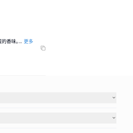
蛋的香味｡
...
更多