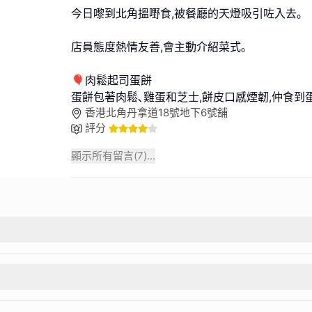
今日嚟到北角搵嘢食,被餐廳的天燈吸引咗入去｡
店員態度熱情友善,會主動介紹菜式｡
🎈肉鬆起司蛋餅
蛋餅包著肉鬆､雞蛋和芝士,餅皮口感煙韌,仲食到
香港北角丹拿道18號地下6號舖
評分
顯示所有留言(
7
)...