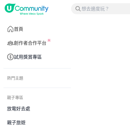
首頁
創作者合作平台
試用獎賞專區
熱門主題
親子專區
放電好去處
親子旅遊