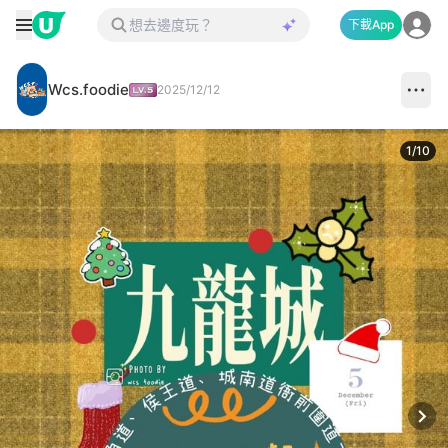
下載App
Wcs.foodie
2025/12/12
1
/
10
Next