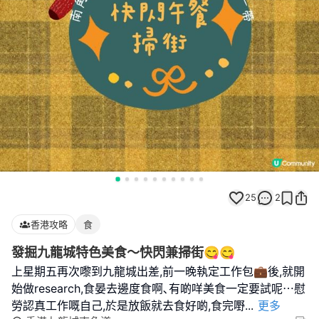
25
2
香港攻略
食
發掘九龍城特色美食～快閃兼掃街😋😋
上星期五再次嚟到九龍城出差,前一晚執定工作包💼後,就開
始做research,食晏去邊度食啊､有啲咩美食一定要試呢⋯慰
勞認真工作嘅自己,於是放飯就去食好啲,食完嘢
...
更多