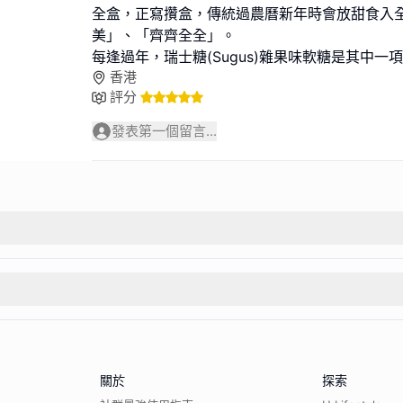
全盒，正寫攢盒，傳統過農曆新年時會放甜食入
美」、「齊齊全全」。
每逢過年，瑞士糖(Sugus)雜果味軟糖是其中一
香港
評分
發表第一個留言...
關於
探索