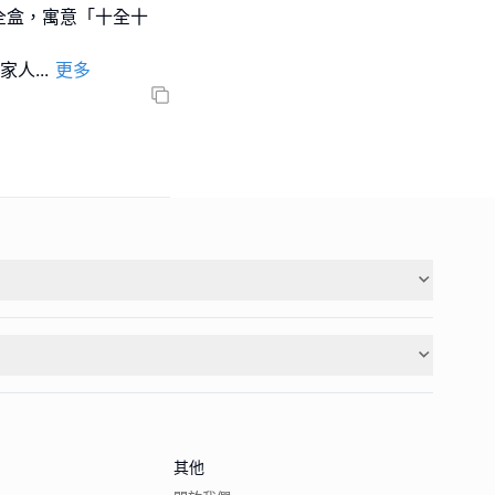
全盒，寓意「十全十
項家人
...
更多
其他