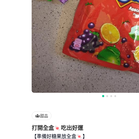
甜品
打開全盒🍬吃出好運
【準備好糖果放全盒🍬】