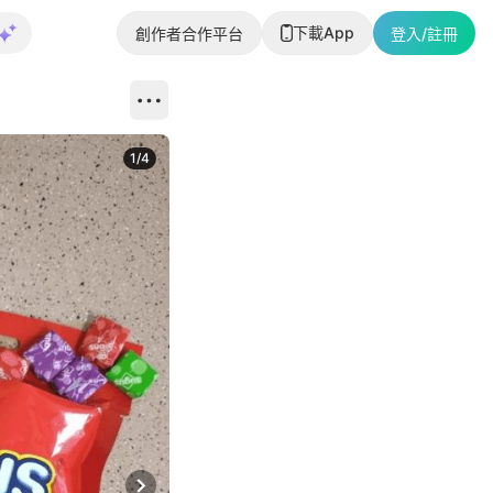
下載App
創作者合作平台
登入/註冊
1
/
4