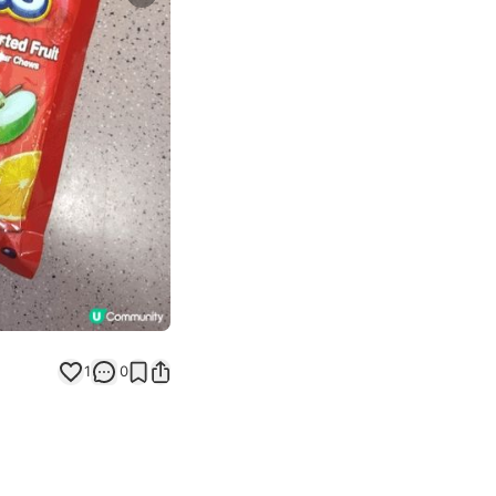
Next slide
1
0