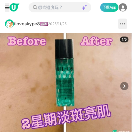
下載App
iloveskype8
2025/11/25
1
/
5
Next