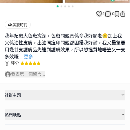
1
0
美妝時尚
我年紀愈大色斑愈深，色斑問題真係令我好顯老😢加上我
又係油性皮膚，出油同痘印問題都困擾我好耐，我又最驚要
用幾廿支護膚品先達到護膚效果，所以想搵質地唔笠又一支
多效嘅
...
更多
評分
發表第一個留言...
社群主題
熱門地點