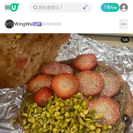
下載App
WingWai
2025/12/26
1
/
4
Next