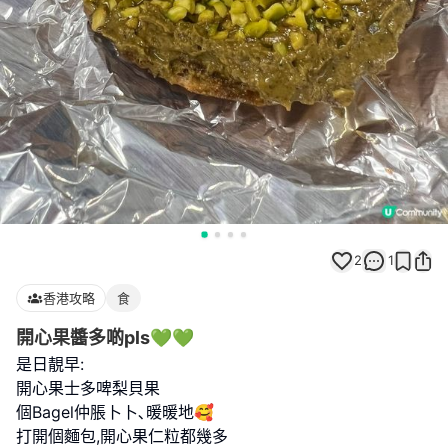
2
1
香港攻略
食
開心果醬多啲pls💚💚
是日靚早:
開心果士多啤梨貝果
個Bagel仲脹卜卜､暖暖地🥰