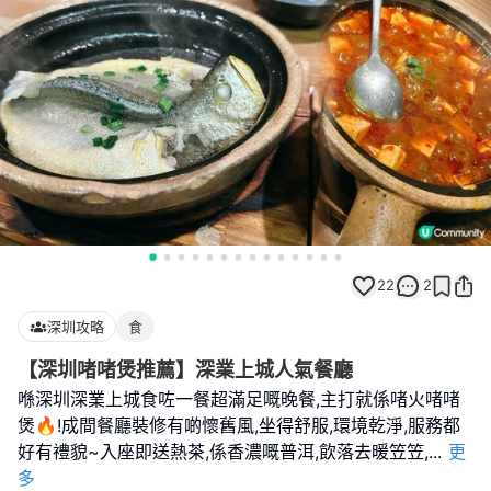
22
2
深圳攻略
食
【深圳啫啫煲推薦】深業上城人氣餐廳
喺深圳深業上城食咗一餐超滿足嘅晚餐,主打就係啫火啫啫
煲🔥!成間餐廳裝修有啲懷舊風,坐得舒服,環境乾淨,服務都
好有禮貌~入座即送熱茶,係香濃嘅普洱,飲落去暖笠笠,
...
更
多