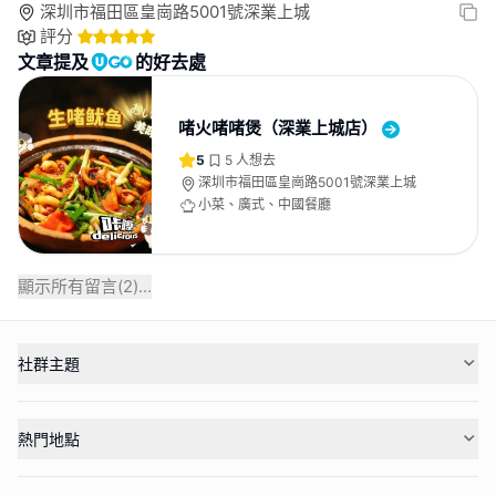
深圳市福田區皇崗路5001號深業上城
評分
文章提及
的好去處
啫火啫啫煲（深業上城店）
5
5
人想去
深圳市福田區皇崗路5001號深業上城
小菜、廣式、中國餐廳
顯示所有留言(
2
)...
社群主題
熱門地點