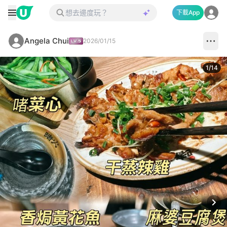
下載App
Angela Chui
2026/01/15
1
/
14
Next