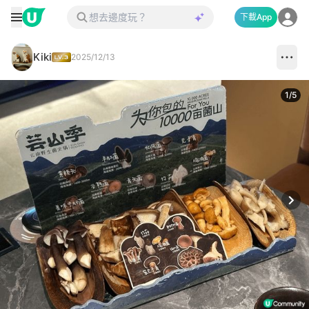
下載App
Kiki
2025/12/13
1
/
5
Next