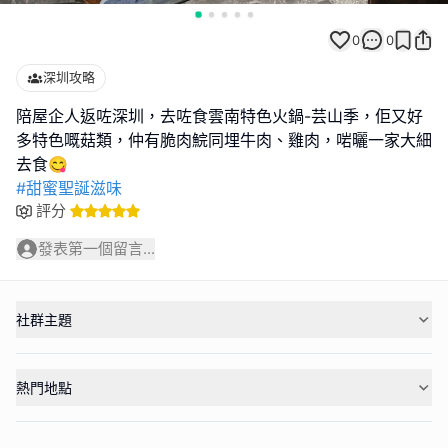
0
0
深圳攻略
陪屋企人返咗深圳，去咗食雲南特色火鍋-芸山季，佢又好
多特色嘅菇類，仲有脆肉鯇同埋牛肉、雞肉，啱曬一家大細
#甜蜜聖誕滋味
評分
發表第一個留言...
社群主題
熱門地點