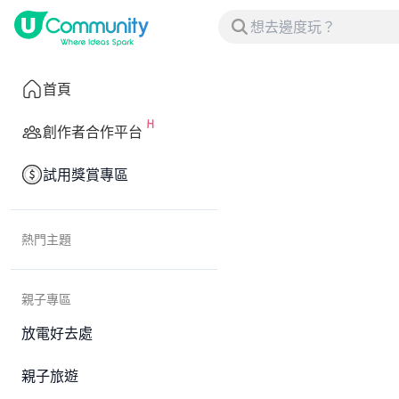
首頁
創作者合作平台
試用獎賞專區
熱門主題
親子專區
放電好去處
親子旅遊