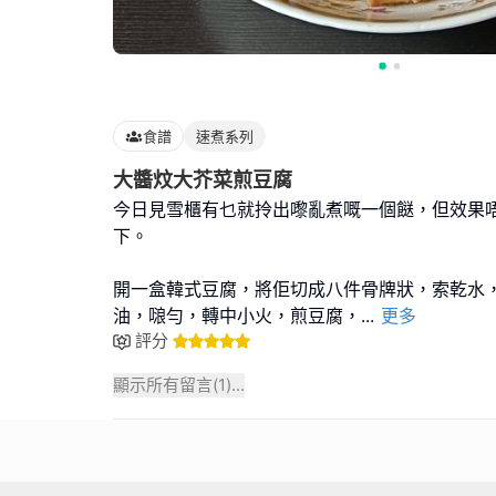
食譜
速煮系列
大醬炆大芥菜煎豆腐
今日見雪櫃有乜就拎出嚟亂煮嘅一個餸，但效果
下。
開一盒韓式豆腐，將佢切成八件骨牌狀，索乾水，燒
油，𠺘勻，轉中小火，煎豆腐，
...
更多
評分
顯示所有留言(
1
)...