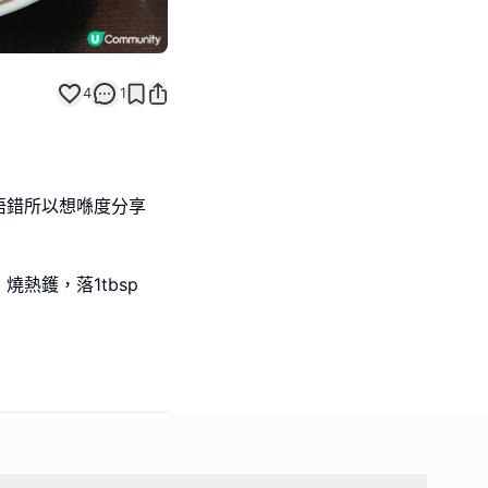
4
1
唔錯所以想喺度分享
熱鑊，落1tbsp