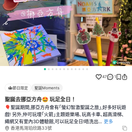
47
1
節日限定
聖誕Moments
聖誕去挪亞方舟🤩 玩足全日！
🎈聖誕期間,挪亞方舟會有｢螢幻智激聖誕之旅｣,好多好玩遊
戲! 另外,仲可玩埋｢火箭｣主題遊樂場､玩高卡車､超高滑梯､
繩網又有室內3D體驗館,可以玩足全日!唔洗出
...
更多
香港馬灣珀欣路33號