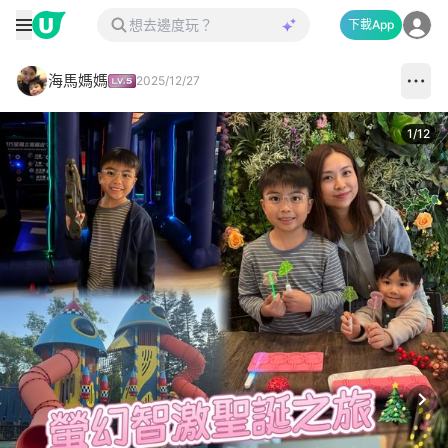
下載App
海馬媽媽
2025/12/27
1
/
12
Next