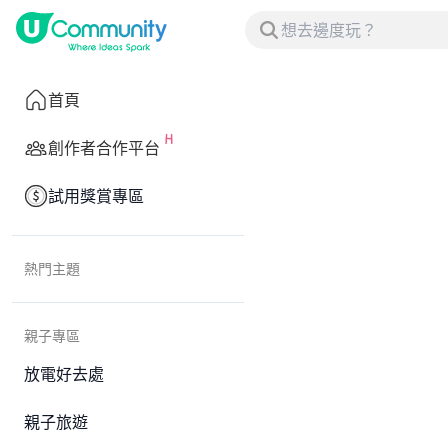
首頁
創作者合作平台
試用獎賞專區
熱門主題
親子專區
放電好去處
親子旅遊