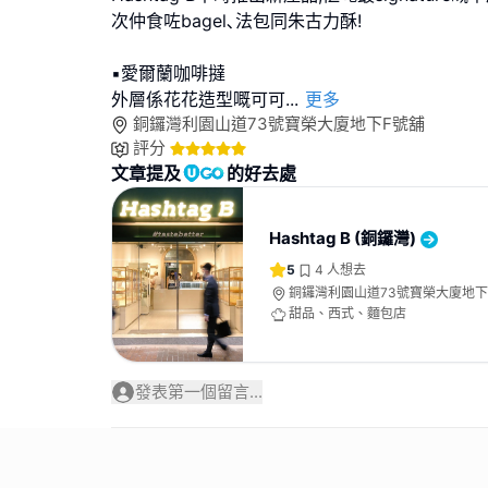
次仲食咗bagel､法包同朱古力酥!
▪️愛爾蘭咖啡撻
外層係花花造型嘅可可
...
更多
銅鑼灣利園山道73號寶榮大廈地下F號舖
評分
文章提及
的好去處
Hashtag B (銅鑼灣)
5
4
人想去
銅鑼灣利園山道73號寶榮大廈地下
甜品、西式、麵包店
發表第一個留言...