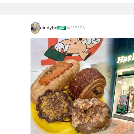
cindyho
2025/12/13