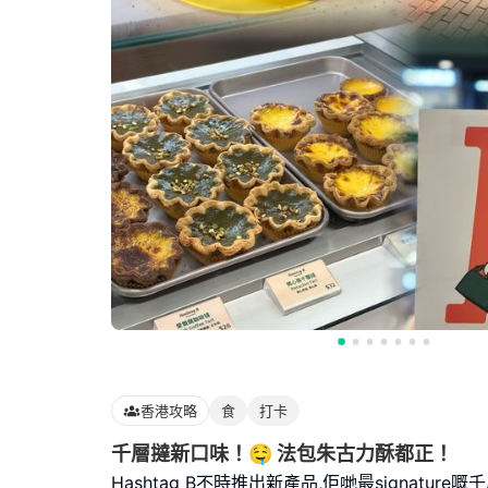
香港攻略
食
打卡
千層撻新口味！🤤 法包朱古力酥都正！
Hashtag B不時推出新產品,佢哋最signatur