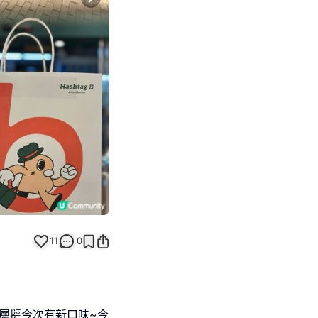
Next slide
11
0
e嘅千層撻今次有新口味~今