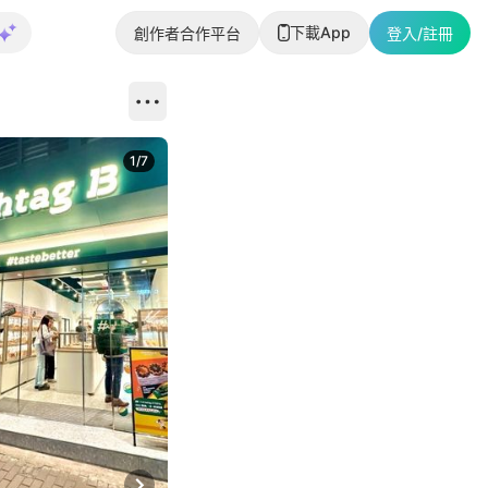
下載App
創作者合作平台
登入/註冊
1
/
7