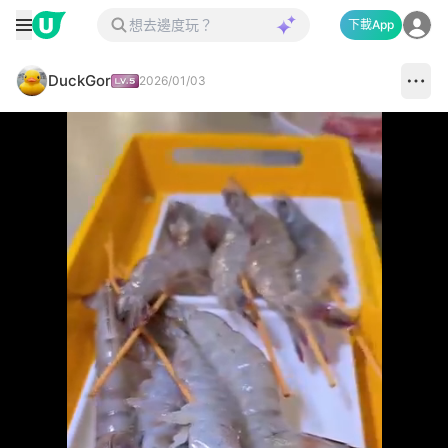
下載App
DuckGor
2026/01/03