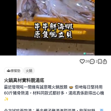
Loaded
:
Unmute
100.00%
26
2
擦餐勁
火鍋
火鍋真材實料靚湯底
最近發現咗一間幾有誠意嘅火鍋放題 🍲 佢哋每日堅持用
60斤豬骨熬湯，材料同款式都好多，湯底真係飲得出心機
✨️
今次試咗兩款湯：黃金椰子雞湯清甜滋潤，飲落好舒
...
更