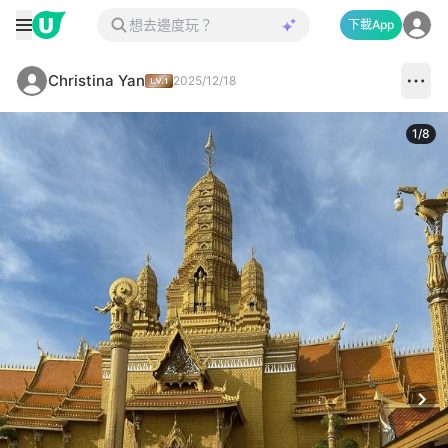
下載App
Christina Yan
2025/12/18
1
/
8
Next