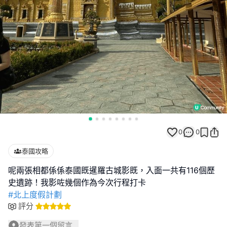
0
0
泰國攻略
呢兩張相都係係泰國既暹羅古城影既，入面一共有116個歷
#北上度假計劃
評分
發表第一個留言...